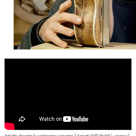
Estratto durante la conferenza-concerto "I Segreti dell'Ukulele" - presso il